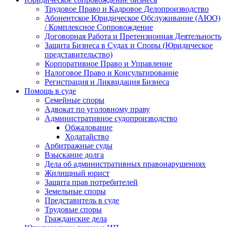
Трудовое Право и Кадровое Делопроизводство
Абонентское Юридическое Обслуживание (АЮО)
/ Комплексное Сопровождение
Договорная Работа и Претензионная Деятельность
Защита Бизнеса в Судах и Споры (Юридическое
представительство)
Корпоративное Право и Управление
Налоговое Право и Консультирование
Регистрация и Ликвидация Бизнеса
Помощь в суде
Семейные споры
Адвокат по уголовному праву
Административное судопроизводство
Обжалование
Ходатайство
Арбитражные суды
Взыскание долга
Дела об административных правонарушениях
Жилищный юрист
Защита прав потребителей
Земельные споры
Представитель в суде
Трудовые споры
Гражданские дела